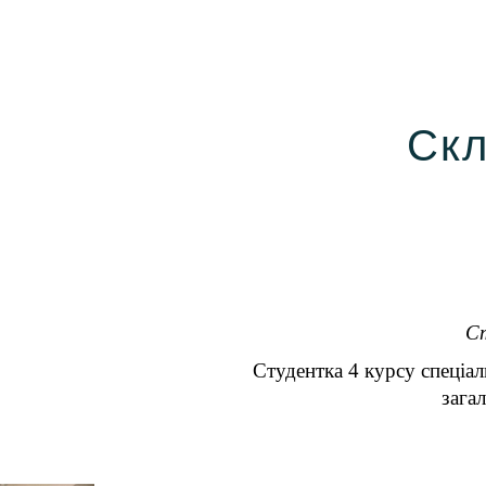
ip to main content
Skip to navigat
Скл
С
Студентка 4 курсу спеціал
загал