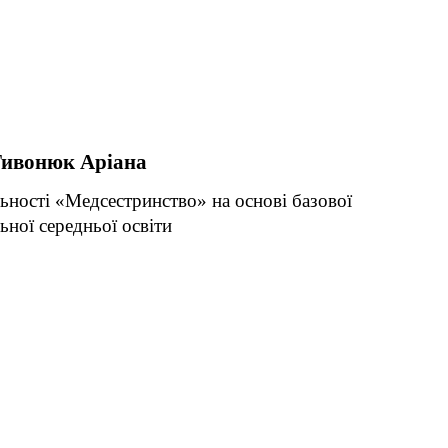
ивонюк Аріана
льності «Медсестринство» на основі базової
ьної середньої освіти