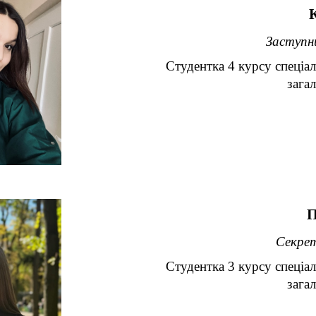
Заступн
Студентка 4 курсу спеціа
загал
П
Секре
Студентка 3 курсу спеціа
загал