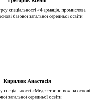
Грегоряк Ксенія
урсу спеціальності «Фармація, промислова
снові базової загальної середньої освіти
Кирилюк Анастасія
у спеціальності «Медсестринство» на основі
ової загальної середньої освіти