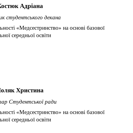
Костюк Адріана
ик студентського декана
льності «Медсестринство» на основі базової
ьної середньої освіти
оляк Христина
тар Студентської ради
льності «Медсестринство» на основі базової
ьної середньої освіти