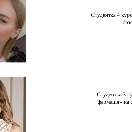
Студентка 4 курс
баз
Студентка 3 к
фармація» на о