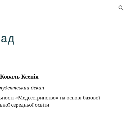
ion
ад
Коваль Ксенія
тудентський декан
ьності «Медсестринство» на основі базової
ьної середньої освіти