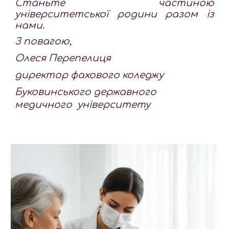
Станьте частиною
університетської родини разом із
нами.
З повагою
,
Олеся П
ерепелиця
д
иректор фахового коледжу
Буковинського державного
медичного університету