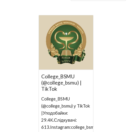
College_BSMU
(@college_bsmu) |
TikTok
College_BSMU
(@college_bsmu) у TikTok
|Уподобайки:
29.4K.Слідкувачі:
613.Instagram:college_bsmu