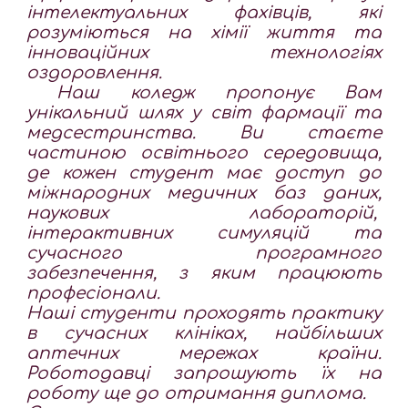
інтелектуальних фахівців, які
розуміються на хімії життя та
інноваційних технологіях
оздоровлення.
Наш коледж пропонує Вам
унікальний шлях у світ фармації та
медсестринства. Ви стаєте
частиною освітнього середовища,
де кожен студент має доступ до
міжнародних медичних баз даних,
наукових лабораторій,
інтерактивних симуляцій та
сучасного програмного
забезпечення, з яким працюють
професіонали.
Наші студенти проходять практику
в сучасних клініках, найбільших
аптечних мережах країни.
Р
оботодавці запрошують їх на
роботу ще до отримання диплома.